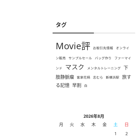
タグ
Movie評
お取引先情報
オンライ
ン販売
サンプルセール
バッグ作り
ファーマイ
マスク
下
ンド
メンタルトレーニング
肢静脈瘤
旅す
客家花柄
志むら
新横浜駅
る記憶
早割
白
2026年8月
月
火
水
木
金
土
日
1
2