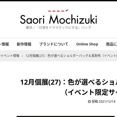
ト情報
新作情報
ブランドについて
Online Shop
商品に
績
バッグ
小物
アクセ
その他
お客さ
新イベント情報
›
12月個展(27)：色が選べるショルダーバッグ＆長財布（イベン
12月個展(27)：色が選べるシ
（イベント限定サ
投稿
2021/12/14