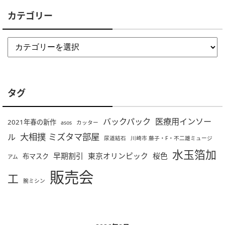
カテゴリー
タグ
バックパック
医療用インソー
2021年春の新作
asos
カッター
大相撲 ミズタマ部屋
ル
尿道結石
川崎市 藤子・F・不二雄ミュージ
水玉箔加
早期割引
東京オリンピック
桜色
布マスク
アム
販売会
工
腕ミシン