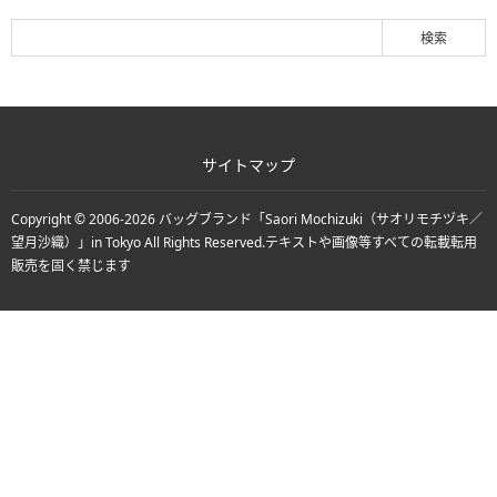
サイトマップ
Copyright © 2006-2026
バッグブランド「Saori Mochizuki（サオリモチヅキ／
望月沙織）」in Tokyo
All Rights Reserved.
テキストや画像等すべての転載転用
販売を固く禁じます