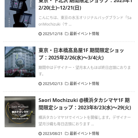
東京・下北沢 期間限定ショップ：2025年1
2/20(土)~12/21(日)
こんにちは、東京の水玉オリジナルバッグブランド「Sa
oriMochizuki（サ ...
2025/12/18
最新イベント情報
東京・日本橋髙島屋1F 期間限定ショッ
プ：2025年2/26(水)〜3/4(火)
期間中はデザイナー・望月本人もほぼ終日店頭におりま
す。
2025/02/13
最新イベント情報
Saori Mochizuki @横浜タカシマヤ1F 期
間限定ショップ：2023年8/23(水)〜29(火)
横浜タカシマヤ1Fでイベントを開催します。デザイナー
望月沙織も毎日店頭におります ...
2023/08/21
最新イベント情報