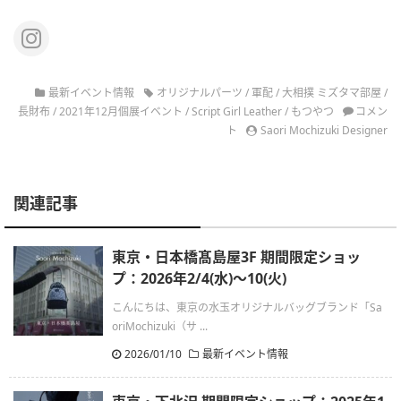
最新イベント情報
オリジナルパーツ
/
軍配
/
大相撲 ミズタマ部屋
/
長財布
/
2021年12月個展イベント
/
Script Girl Leather
/
もつやつ
コメン
ト
Saori Mochizuki Designer
関連記事
東京・日本橋髙島屋3F 期間限定ショッ
プ：2026年2/4(水)〜10(火)
こんにちは、東京の水玉オリジナルバッグブランド「Sa
oriMochizuki（サ ...
2026/01/10
最新イベント情報