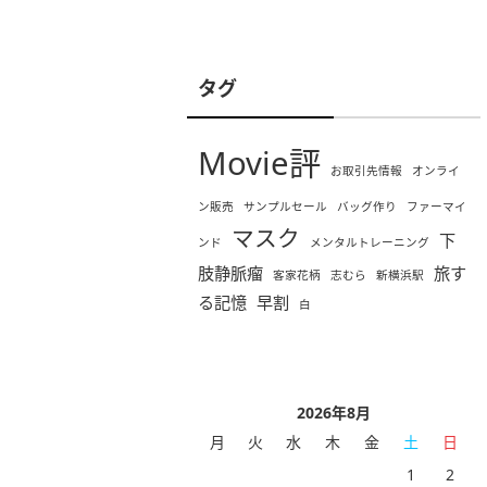
タグ
Movie評
お取引先情報
オンライ
ン販売
サンプルセール
バッグ作り
ファーマイ
マスク
下
ンド
メンタルトレーニング
肢静脈瘤
旅す
客家花柄
志むら
新横浜駅
る記憶
早割
白
2026年8月
月
火
水
木
金
土
日
1
2