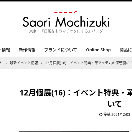
ト情報
新作情報
ブランドについて
Online Shop
商品に
績
バッグ
小物
アクセ
その他
お客さ
ム
›
最新イベント情報
›
12月個展(16)：イベント特典・革アイテムの保管袋に
12月個展(16)：イベント特典
いて
投稿
2021/12/03