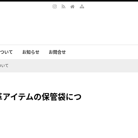
ついて
お知らせ
お問合せ
サリー
まの声
ついて
・革アイテムの保管袋につ