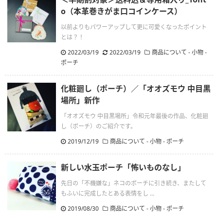
o（本革巻きがま口コインケース）
以前よりもパワーアップして更に可愛くなったポイント
とは？！
2022/03/19
.
2022/03/19
商品について - 小物 -
ポーチ
化粧廻し（ポーチ）／「オオズモウ 中目黒
場所」新作
「オオズモウ 中目黒場所」令和元年最後の作品、化粧廻
し（ポーチ）のご紹介です。
2019/12/19
商品について - 小物 - ポーチ
新しい水玉ポーチ「怖いものなし」
先日の「不機嫌な」ネコのポーチに引き続き、またして
もふいに完成したとある表情をし ...
2019/08/30
商品について - 小物 - ポーチ