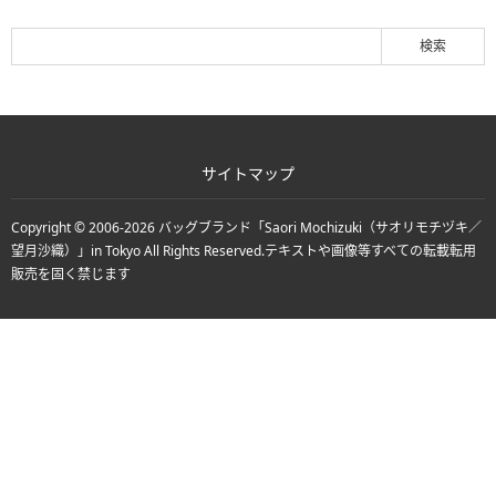
サイトマップ
Copyright © 2006-2026
バッグブランド「Saori Mochizuki（サオリモチヅキ／
望月沙織）」in Tokyo
All Rights Reserved.
テキストや画像等すべての転載転用
販売を固く禁じます