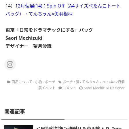
14）
12月個展(14)：Spin Off（A4サイズぺたんこトート
バッグ）・てんちゃん×矢羽根柄
東京
「日常をドラマチックにする」バッグ
Saori Mochizuki
デザイナー 望月沙織
商品について - 小物 - ポーチ
ポーチ
/
猫
/
てんちゃん
/
2021年12月個
展イベント
コメント
Saori Mochizuki Designer
関連記事
＜早期割対象＞送料込＆専用箱入り_Tont