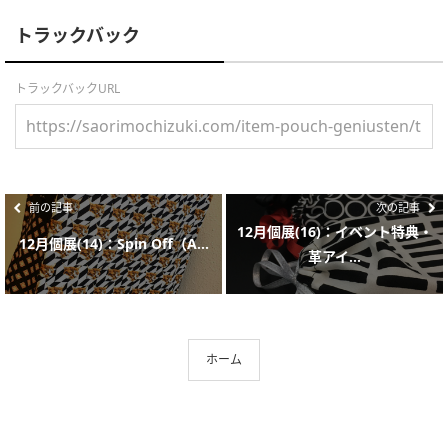
トラックバック
トラックバックURL
前の記事
次の記事
12月個展(16)：イベント特典・
12月個展(14)：Spin Off（A...
革アイ...
ホーム