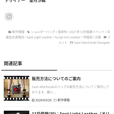
デザイナー 望月沙織
新作情報
ショルダーバッグ
/
長財布
/
2021年12月個展イベント
/
古
着処丸実商店
/
Spot Light Leather
/
Script Girl Leather
/
早稲田
/
古着
コ
メント
Saori Mochizuki Designer
関連記事
販売方法についてのご案内
Saori Mochizukiのバッグの販売方法についてご案内して
おります。購入 ...
2026/03/26
新作情報
12月個展(30)：Spot Light Leather（オリ