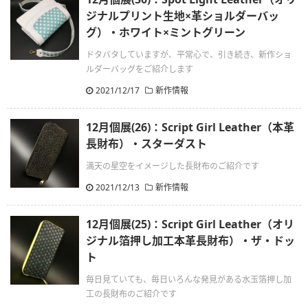
ジナルプリント生地×革ショルダーバッ
グ）・ホワイト×ミントグリーン
ドタバタしていますが、平常心で、引き続き、新作ショ
ルダーバッグをご紹介します
2021/12/17
新作情報
12月個展(26)：Script Girl Leather（本革
長財布）・スターダスト
満天の星空をイメージした長財布のご紹介です
2021/12/13
新作情報
12月個展(25)：Script Girl Leather（オリ
ジナル箔押し加工本革長財布）・ザ・ドッ
ト
毎日見ていても、毎日いろんな発見がある水玉箔押し加
工の長財布のご紹介です