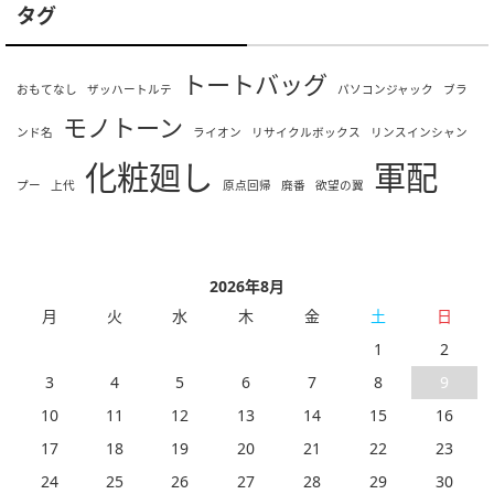
タグ
トートバッグ
おもてなし
ザッハートルテ
パソコンジャック
ブラ
モノトーン
ンド名
ライオン
リサイクルボックス
リンスインシャン
化粧廻し
軍配
プー
上代
原点回帰
廃番
欲望の翼
2026年8月
月
火
水
木
金
土
日
1
2
3
4
5
6
7
8
9
10
11
12
13
14
15
16
17
18
19
20
21
22
23
24
25
26
27
28
29
30