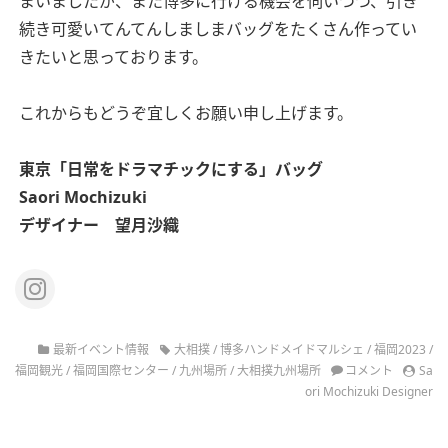
まいましたが、また博多に行ける機会を伺いつつ、引き
続き可愛いてんてんしましまバッグをたくさん作ってい
きたいと思っております。
これからもどうぞ宜しくお願い申し上げます。
東京
「日常をドラマチックにする」バッグ
Saori Mochizuki
デザイナー 望月沙織
最新イベント情報
大相撲
/
博多ハンドメイドマルシェ
/
福岡2023
/
福岡観光
/
福岡国際センター
/
九州場所
/
大相撲九州場所
コメント
Sa
ori Mochizuki Designer