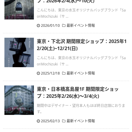
プ：2026年2/4(水)〜10(火)
こんにちは、東京の水玉オリジナルバッグブランド「Sa
oriMochizuki（サ ...
2026/01/10
最新イベント情報
東京・下北沢 期間限定ショップ：2025年1
2/20(土)~12/21(日)
こんにちは、東京の水玉オリジナルバッグブランド「Sa
oriMochizuki（サ ...
2025/12/18
最新イベント情報
東京・日本橋髙島屋1F 期間限定ショッ
プ：2025年2/26(水)〜3/4(火)
期間中はデザイナー・望月本人もほぼ終日店頭におりま
す。
2025/02/13
最新イベント情報