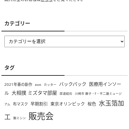
カテゴリー
タグ
バックパック
医療用インソー
2021年春の新作
asos
カッター
大相撲 ミズタマ部屋
ル
尿道結石
川崎市 藤子・F・不二雄ミュージ
水玉箔加
早期割引
東京オリンピック
桜色
布マスク
アム
販売会
工
腕ミシン