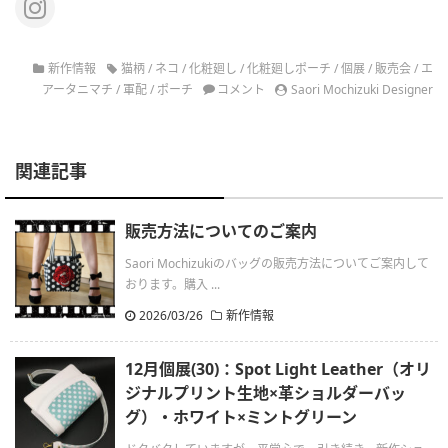
新作情報
猫柄
/
ネコ
/
化粧廻し
/
化粧廻しポーチ
/
個展
/
販売会
/
エ
アータニマチ
/
軍配
/
ポーチ
コメント
Saori Mochizuki Designer
関連記事
販売方法についてのご案内
Saori Mochizukiのバッグの販売方法についてご案内して
おります。購入 ...
2026/03/26
新作情報
12月個展(30)：Spot Light Leather（オリ
ジナルプリント生地×革ショルダーバッ
グ）・ホワイト×ミントグリーン