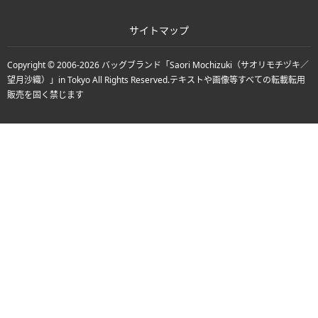
サイトマップ
Copyright © 2006-2026
バッグブランド「Saori Mochizuki（サオリモチヅキ／
望月沙織）」in Tokyo
All Rights Reserved.
テキストや画像等すべての転載転用
販売を固く禁じます