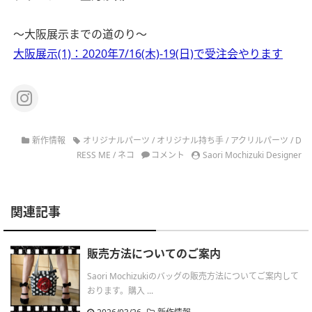
〜大阪展示までの道のり〜
大阪展示(1)：2020年7/16(木)-19(日)で受注会やります
新作情報
オリジナルパーツ
/
オリジナル持ち手
/
アクリルパーツ
/
D
RESS ME
/
ネコ
コメント
Saori Mochizuki Designer
関連記事
販売方法についてのご案内
Saori Mochizukiのバッグの販売方法についてご案内して
おります。購入 ...