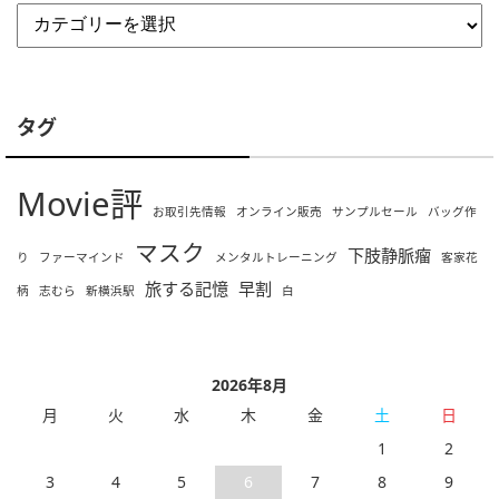
タグ
Movie評
お取引先情報
オンライン販売
サンプルセール
バッグ作
マスク
下肢静脈瘤
り
ファーマインド
メンタルトレーニング
客家花
旅する記憶
早割
柄
志むら
新横浜駅
白
2026年8月
月
火
水
木
金
土
日
1
2
3
4
5
6
7
8
9