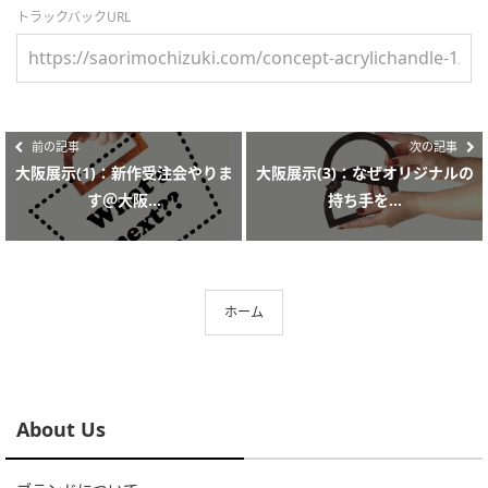
トラックバックURL
前の記事
次の記事
大阪展示(1)：新作受注会やりま
大阪展示(3)：なぜオリジナルの
す＠大阪...
持ち手を...
ホーム
About Us