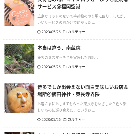
サービス＠福岡空港
広島サミットのせいで手荷物のやり場に困りましたが、
いいサービスのおかげで助かった ...
2023/05/26
カルチャー
本当は違う、南蔵院
集客のミスマッチ？を実感したお話し
2023/05/26
カルチャー
博多でしか出会えない面白美味しいお店＆
場所＠櫛田神社・東長寺界隈
お客さまにおしえてもらった東長寺をめざしたら色々楽
しいものに巡り合えた、というお ...
2023/05/26
カルチャー