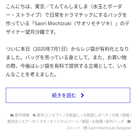
こんにちは、東京／てんてんしましま（水玉とボーダ
ー・ストライプ）で日常をドラマチックにするバッグを
作っている「Saori Mochizuki（サオリモチヅキ）」のデ
ザイナー望月沙織です。
ついに本日（2020年7月1日）からレジ袋が有料化となり
ました。バッグを売っている身として、また、お買い物
の際、今後はレジ袋を有料で提供する立場として、いろ
んなことを考えました。
続きを読む
新作情報
新作コンセプト
/
化粧廻し
/
化粧廻しポーチ
/
大阪
/
個展
/
販売会
/
エアータニマチ
/
オリジナルパーツ
/
軍配
/
お相撲
/
新作バッグ
コメント
Saori Mochizuki Designer