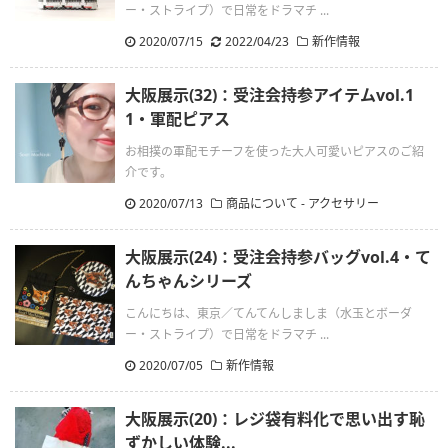
ー・ストライプ）で日常をドラマチ ...
2020/07/15
.
2022/04/23
新作情報
大阪展示(32)：受注会持参アイテムvol.1
1・軍配ピアス
お相撲の軍配モチーフを使った大人可愛いピアスのご紹
介です。
2020/07/13
商品について - アクセサリー
大阪展示(24)：受注会持参バッグvol.4・て
んちゃんシリーズ
こんにちは、東京／てんてんしましま（水玉とボーダ
ー・ストライプ）で日常をドラマチ ...
2020/07/05
新作情報
大阪展示(20)：レジ袋有料化で思い出す恥
ずかしい体験...