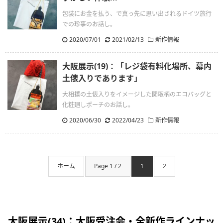
包装にお金を払う、で真っ先に思い出されるドイツ旅行
での珍事のお話し。
2020/07/01
.
2021/02/13
新作情報
大阪展示(19)：「レジ袋有料化場所、幕内
土俵入りであります」
大相撲の土俵入りをイメージした関取柄のエコバッグと
化粧廻しポーチのお話し。
2020/06/30
.
2022/04/23
新作情報
ホーム
Page 1 / 2
1
2
大阪展示(34)：大阪受注会・全新作ラインナッ