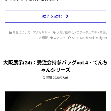
続きを読む
商品について - アクセサリー
大阪
/
販売会
/
エアータニマチ
/
軍配
/
お相撲
コメント
Saori Mochizuki Designer
大阪展示(24)：受注会持参バッグvol.4・てんち
ゃんシリーズ
投稿 2020/07/05