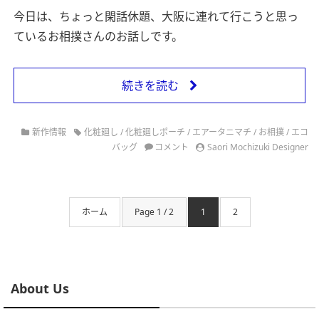
今日は、ちょっと閑話休題、大阪に連れて行こうと思っ
ているお相撲さんのお話しです。
続きを読む
新作情報
化粧廻し
/
化粧廻しポーチ
/
エアータニマチ
/
お相撲
/
エコ
バッグ
コメント
Saori Mochizuki Designer
ホーム
Page 1 / 2
1
2
About Us