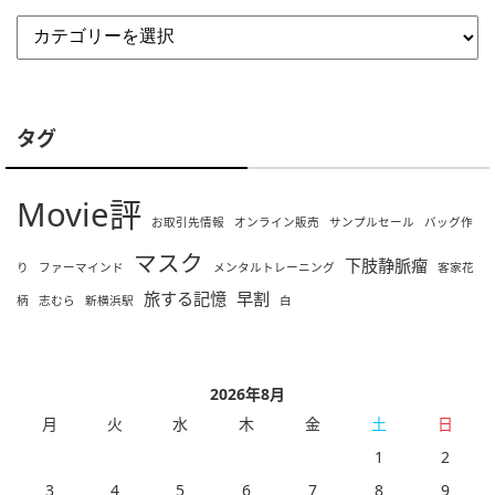
タグ
Movie評
お取引先情報
オンライン販売
サンプルセール
バッグ作
マスク
下肢静脈瘤
り
ファーマインド
メンタルトレーニング
客家花
旅する記憶
早割
柄
志むら
新横浜駅
白
2026年8月
月
火
水
木
金
土
日
1
2
3
4
5
6
7
8
9