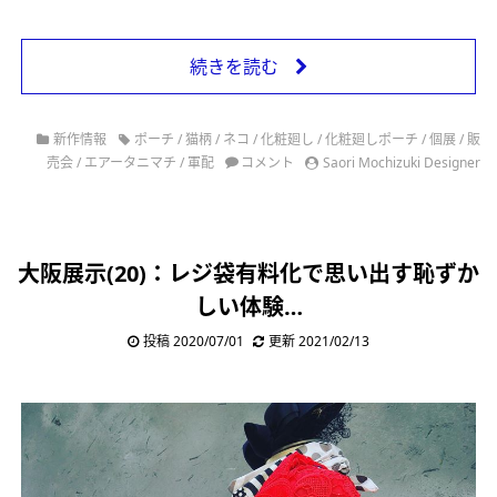
続きを読む
新作情報
ポーチ
/
猫柄
/
ネコ
/
化粧廻し
/
化粧廻しポーチ
/
個展
/
販
売会
/
エアータニマチ
/
軍配
コメント
Saori Mochizuki Designer
大阪展示(20)：レジ袋有料化で思い出す恥ずか
しい体験…
投稿 2020/07/01
更新 2021/02/13