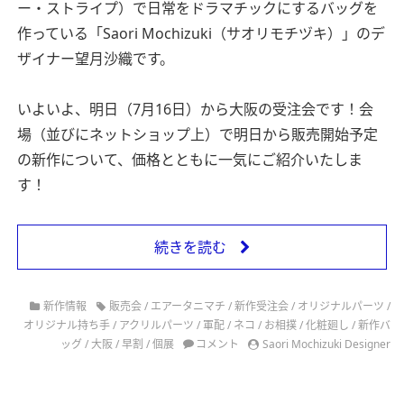
ー・ストライプ）で日常をドラマチックにするバッグを
作っている「Saori Mochizuki（サオリモチヅキ）」のデ
ザイナー望月沙織です。
いよいよ、明日（7月16日）から大阪の受注会です！会
場（並びにネットショップ上）で明日から販売開始予定
の新作について、価格とともに一気にご紹介いたしま
す！
続きを読む
新作情報
販売会
/
エアータニマチ
/
新作受注会
/
オリジナルパーツ
/
オリジナル持ち手
/
アクリルパーツ
/
軍配
/
ネコ
/
お相撲
/
化粧廻し
/
新作バ
ッグ
/
大阪
/
早割
/
個展
コメント
Saori Mochizuki Designer