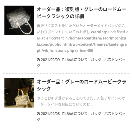
オーダー品：復刻版・グレーのロードムー
ビークラシックの詳細
再販リクエストをいただいたオーダーメイドバッグのこ
だわりポイントについてのお話し
Warning
: Undefined v
ariable $content in
/home/accentitem/saorimochizu
ki.com/public_html/wp-content/themes/kaetengra
ph/wk_functions.php
on line
450
2021/09/09
商品について - バッグ - ボストンバッ
グ
オーダー品：グレーのロードムービークラ
シック
やっとお引き受けすることのできた、人気デザインのオ
ーダーメイド復刻版についてのお ...
2021/09/08
商品について - バッグ - ボストンバッ
グ