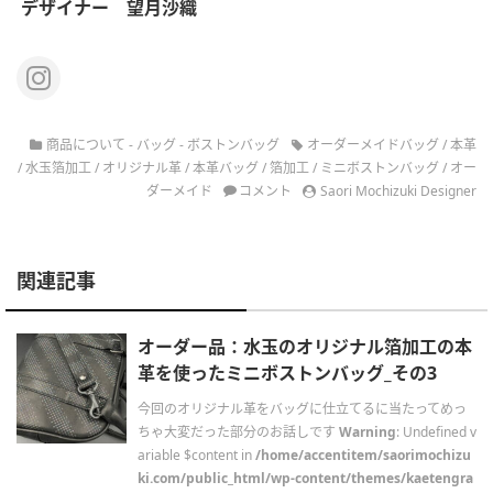
デザイナー 望月沙織
商品について - バッグ - ボストンバッグ
オーダーメイドバッグ
/
本革
/
水玉箔加工
/
オリジナル革
/
本革バッグ
/
箔加工
/
ミニボストンバッグ
/
オー
ダーメイド
コメント
Saori Mochizuki Designer
関連記事
オーダー品：水玉のオリジナル箔加工の本
革を使ったミニボストンバッグ_その3
今回のオリジナル革をバッグに仕立てるに当たってめっ
ちゃ大変だった部分のお話しです
Warning
: Undefined v
ariable $content in
/home/accentitem/saorimochizu
ki.com/public_html/wp-content/themes/kaetengra