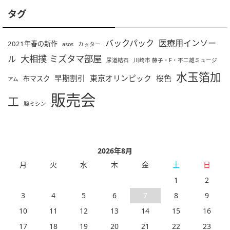
タグ
バックパック
医療用インソー
2021年春の新作
asos
カッター
大相撲 ミズタマ部屋
ル
尿道結石
川崎市 藤子・F・不二雄ミュージ
水玉箔加
早期割引
東京オリンピック
桜色
布マスク
アム
販売会
工
腕ミシン
2026年8月
月
火
水
木
金
土
日
1
2
3
4
5
6
7
8
9
10
11
12
13
14
15
16
17
18
19
20
21
22
23