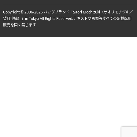
Copyright © 2006-2026
バッグブランド「Saori Mochizuki（サオリモチヅキ／
望月沙織）」in Tokyo
All Rights Reserved.
テキストや画像等すべての転載転用
販売を固く禁じます