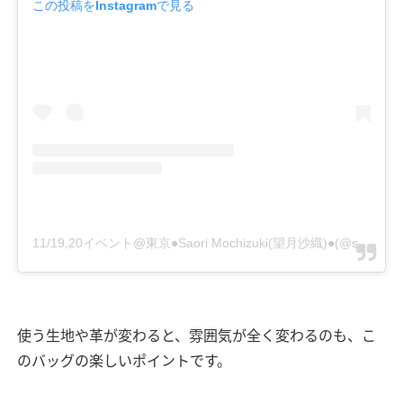
この投稿をInstagramで見る
11/19,20イベント@東京●Saori Mochizuki(望月沙織)●(@saorimochizuki)がシェアした投稿
使う生地や革が変わると、雰囲気が全く変わるのも、こ
のバッグの楽しいポイントです。