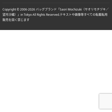
Copyright © 2006-2026
バッグブランド「Saori Mochizuki（サオリモチヅキ／
望月沙織）」in Tokyo
All Rights Reserved.
テキストや画像等すべての転載転用
販売を固く禁じます