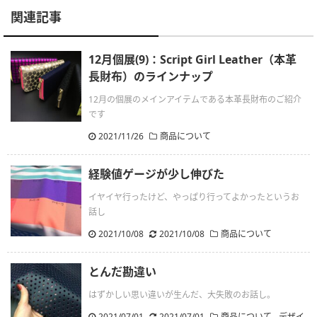
関連記事
12月個展(9)：Script Girl Leather（本革
長財布）のラインナップ
12月の個展のメインアイテムである本革長財布のご紹介
です
2021/11/26
商品について
経験値ゲージが少し伸びた
イヤイヤ行ったけど、やっぱり行ってよかったというお
話し
2021/10/08
.
2021/10/08
商品について
とんだ勘違い
はずかしい思い違いが生んだ、大失敗のお話し。
2021/07/01
.
2021/07/01
商品について
-
デザイ