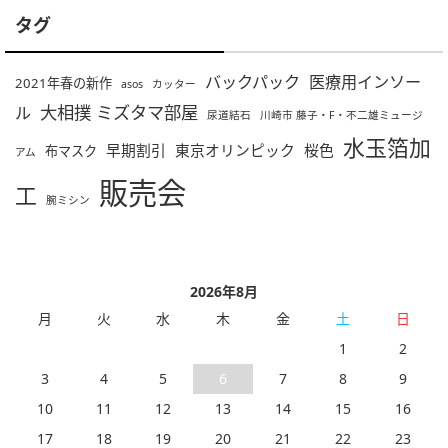
タグ
バックパック
医療用インソー
2021年春の新作
asos
カッター
大相撲 ミズタマ部屋
ル
尿道結石
川崎市 藤子・F・不二雄ミュージ
水玉箔加
早期割引
東京オリンピック
桜色
布マスク
アム
販売会
工
腕ミシン
2026年8月
月
火
水
木
金
土
日
1
2
3
4
5
6
7
8
9
10
11
12
13
14
15
16
17
18
19
20
21
22
23