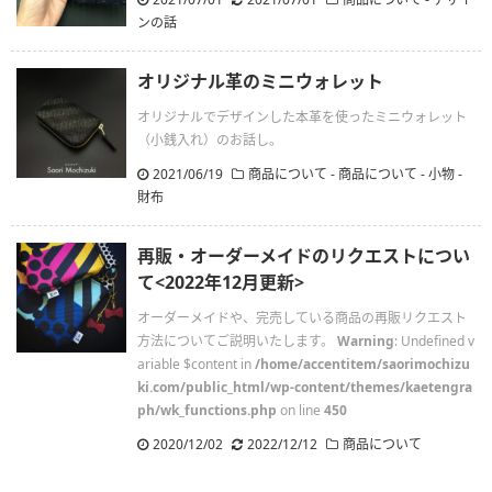
ンの話
オリジナル革のミニウォレット
オリジナルでデザインした本革を使ったミニウォレット
（小銭入れ）のお話し。
2021/06/19
商品について
-
商品について - 小物 -
財布
再販・オーダーメイドのリクエストについ
て<2022年12月更新>
オーダーメイドや、完売している商品の再販リクエスト
方法についてご説明いたします。
Warning
: Undefined v
ariable $content in
/home/accentitem/saorimochizu
ki.com/public_html/wp-content/themes/kaetengra
ph/wk_functions.php
on line
450
2020/12/02
.
2022/12/12
商品について