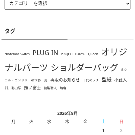
タグ
オリジ
PLUG IN
Nintendo Switch
PROJECT TOKYO
Queen
ナルパーツ
ショルダーバッグ
ミシ
型紙
再販のお知らせ
小銭入
ェル・ゴンドリーの世界一周
千代のフチ
れ
照ノ富士
弥刀駅
縫製職人
鶴竜
2026年8月
月
火
水
木
金
土
日
1
2