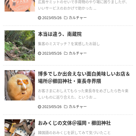
広島サミットのせいで手荷物のやり場に困りましたが、
いいサービスのおかげで助かった ...
2023/05/26
カルチャー
本当は違う、南蔵院
集客のミスマッチ？を実感したお話し
2023/05/26
カルチャー
博多でしか出会えない面白美味しいお店＆
場所＠櫛田神社・東長寺界隈
お客さまにおしえてもらった東長寺をめざしたら色々楽
しいものに巡り合えた、というお ...
2023/05/26
カルチャー
おみくじの文体＠福岡・櫛田神社
韓国語のおみくじを訳してみて気づいたこと