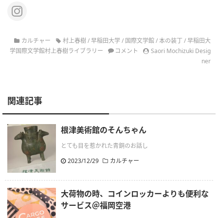
カルチャー
村上春樹
/
早稲田大学
/
国際文学館
/
本の装丁
/
早稲田大
学国際文学館村上春樹ライブラリー
コメント
Saori Mochizuki Desig
ner
関連記事
根津美術館のそんちゃん
とても目を惹かれた青銅のお話し
2023/12/29
カルチャー
大荷物の時、コインロッカーよりも便利な
サービス＠福岡空港