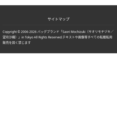
サイトマップ
Copyright © 2006-2026
バッグブランド「Saori Mochizuki（サオリモチヅキ／
望月沙織）」in Tokyo
All Rights Reserved.
テキストや画像等すべての転載転用
販売を固く禁じます