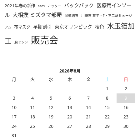
バックパック
医療用インソー
2021年春の新作
asos
カッター
大相撲 ミズタマ部屋
ル
尿道結石
川崎市 藤子・F・不二雄ミュージ
水玉箔加
早期割引
東京オリンピック
桜色
布マスク
アム
販売会
工
腕ミシン
2026年8月
月
火
水
木
金
土
日
1
2
3
4
5
6
7
8
9
10
11
12
13
14
15
16
17
18
19
20
21
22
23
24
25
26
27
28
29
30
31