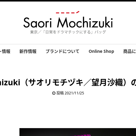
ト情報
新作情報
ブランドについて
Online Shop
商品に
績
バッグ
小物
アクセ
その他
お客さ
Mochizuki（サオリモチヅキ／望月沙織
投稿 2021/11/25