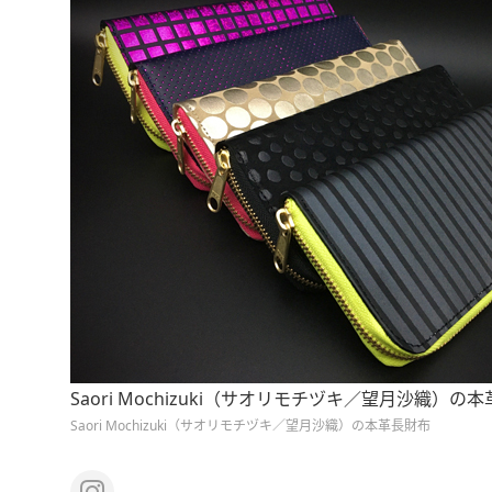
Saori Mochizuki（サオリモチヅキ／望月沙織）の
Saori Mochizuki（サオリモチヅキ／望月沙織）の本革長財布