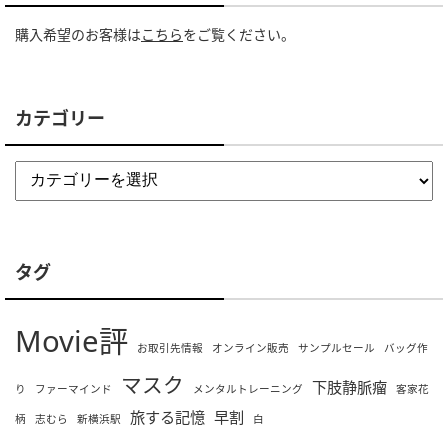
購入希望のお客様は
こちら
をご覧ください。
カテゴリー
タグ
Movie評
お取引先情報
オンライン販売
サンプルセール
バッグ作
マスク
下肢静脈瘤
り
ファーマインド
メンタルトレーニング
客家花
旅する記憶
早割
柄
志むら
新横浜駅
白