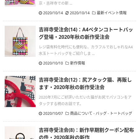
京・吉祥寺での新 ...
2020/10/14
.
2020/10/14
最新イベント情報
吉祥寺受注会(14)：A4ペタンコトートバッ
グ登場・2020年秋の新作受注会
レジ袋有料化時代にも便利な、カラフルでおしゃれなA4
水玉トートバッグをご紹介しま ...
2020/10/10
新作情報
吉祥寺受注会(12)：尻アタック猫、再販し
ます・2020年秋の新作受注会
2020年7月にご好評いただいた猫がお尻でパソコンをア
タックする柄のお話です。
2020/10/07
商品について - バッグ - トートバッグ
吉祥寺受注会(8)：新作早期割クーポン配布
の件・2020年秋の新作