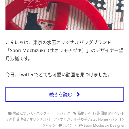
こんにちは、東京の水玉オリジナルバッグブランド
「Saori Mochizuki（サオリモチヅキ）」のデザイナー望
月沙織です。
今日、twitterでとても可愛い動画を見つけました。
続きを読む
商品について - バッグ - トートバッグ
猫柄
/
ネコ
/
期間限定イベント
/
新作受注会
/
オリジナルパーツ
/
オリジナル持ち手
/
Stay Home
/
パソコン
ジャック
コメント
Saori Mochizuki Designer