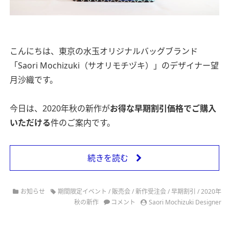
こんにちは、東京の水玉オリジナルバッグブランド
「Saori Mochizuki（サオリモチヅキ）」のデザイナー望
月沙織です。
今日は、2020年秋の新作が
お得な早期割引価格でご購入
いただける
件のご案内です。
続きを読む
お知らせ
期間限定イベント
/
販売会
/
新作受注会
/
早期割引
/
2020年
秋の新作
コメント
Saori Mochizuki Designer