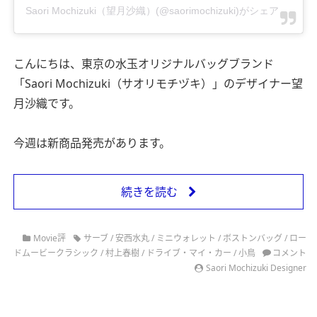
Saori Mochizuki（望月沙織）(@saorimochizuki)がシェアした投稿
こんにちは、東京の水玉オリジナルバッグブランド
「Saori Mochizuki（サオリモチヅキ）」のデザイナー望
月沙織です。
今週は新商品発売があります。
続きを読む
Movie評
サーブ
/
安西水丸
/
ミニウォレット
/
ボストンバッグ
/
ロー
ドムービークラシック
/
村上春樹
/
ドライブ・マイ・カー
/
小鳥
コメント
Saori Mochizuki Designer