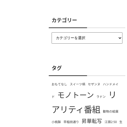
カテゴリー
タグ
おもてなし
スイーツ柄
セザンヌ
ハンドメイ
リ
モノトーン
ド
ラドン
アリティ番組
動物の絵展
昇華転写
小桃酥
早稲田通り
江頭2:50
生