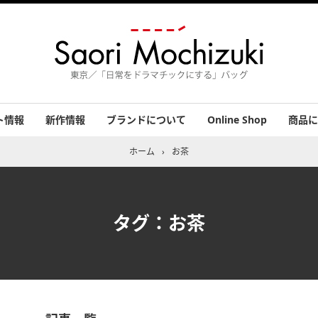
ト情報
新作情報
ブランドについて
Online Shop
商品に
績
バッグ
小物
アクセ
その他
お客さ
ホーム
›
お茶
タグ：お茶