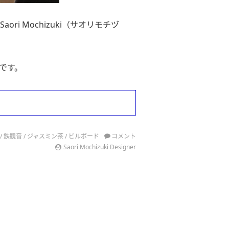
i Mochizuki（サオリモチヅ
です。
/
鉄観音
/
ジャスミン茶
/
ビルボード
コメント
Saori Mochizuki Designer