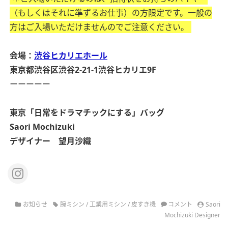
（もしくはそれに準ずるお仕事）の方限定です。一般の
方はご入場いただけませんのでご注意ください。
会場：
渋谷ヒカリエホール
東京都渋谷区渋谷2-21-1
渋谷ヒカリエ9F
ーーーーー
東京
「日常をドラマチックにする」バッグ
Saori Mochizuki
デザイナー 望月沙織
お知らせ
腕ミシン
/
工業用ミシン
/
皮すき機
コメント
Saori
Mochizuki Designer