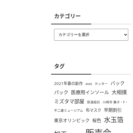
カテゴリー
タグ
バック
2021年春の新作
asos
カッター
大相撲
パック
医療用インソール
ミズタマ部屋
尿道結石
川崎市 藤子・F・
早期割引
布マスク
不二雄ミュージアム
水玉箔
東京オリンピック
桜色