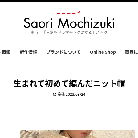
ト情報
新作情報
ブランドについて
Online Shop
商品に
績
バッグ
小物
アクセ
その他
お客さ
生まれて初めて編んだニット帽
投稿 2023/03/24