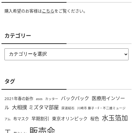
購入希望のお客様は
こちら
をご覧ください。
カテゴリー
タグ
バックパック
医療用インソー
2021年春の新作
asos
カッター
大相撲 ミズタマ部屋
ル
尿道結石
川崎市 藤子・F・不二雄ミュージ
水玉箔加
早期割引
東京オリンピック
桜色
布マスク
アム
販売会
工