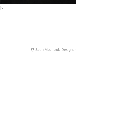
ント
Saori Mochizuki Designer