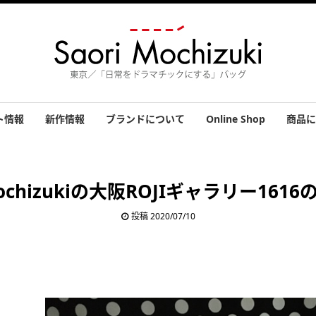
ト情報
新作情報
ブランドについて
Online Shop
商品に
績
バッグ
小物
アクセ
その他
お客さ
 Mochizukiの大阪ROJIギャラリー161
投稿 2020/07/10