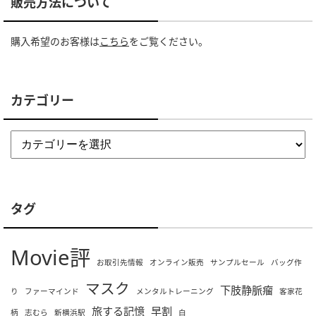
販売方法について
購入希望のお客様は
こちら
をご覧ください。
カテゴリー
タグ
Movie評
お取引先情報
オンライン販売
サンプルセール
バッグ作
マスク
下肢静脈瘤
り
ファーマインド
メンタルトレーニング
客家花
旅する記憶
早割
柄
志むら
新横浜駅
白