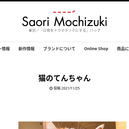
ト情報
新作情報
ブランドについて
Online Shop
商品に
績
バッグ
小物
アクセ
その他
お客さ
猫のてんちゃん
投稿 2021/11/25