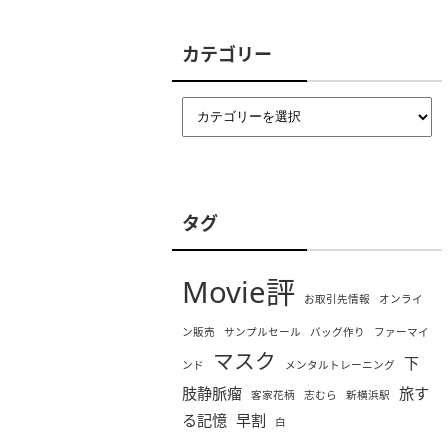
カテゴリー
タグ
Movie評
お取引先情報
オンライ
ン販売
サンプルセール
バッグ作り
ファーマイ
マスク
下
ンド
メンタルトレーニング
肢静脈瘤
旅す
客家花柄
志むら
新横浜駅
る記憶
早割
白