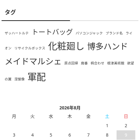
タグ
トートバッグ
ザッハートルテ
パソコンジャック
ブランド名
ライ
化粧廻し
博多ハンド
オン
リサイクルボックス
メイドマルシェ
原点回帰
廃番
柄合わせ
根津美術館
欲望
軍配
の翼
涅槃像
2026年8月
月
火
水
木
金
土
日
1
2
3
4
5
6
7
8
9