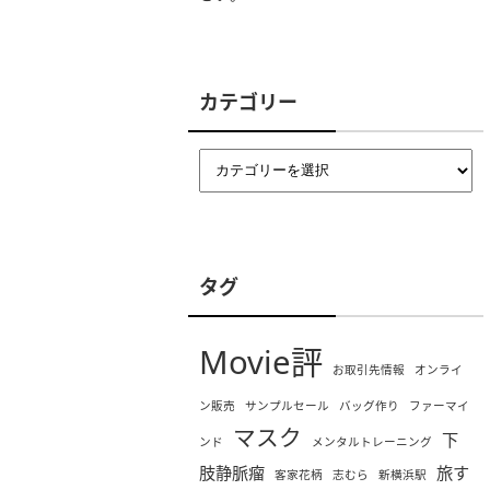
カテゴリー
タグ
Movie評
お取引先情報
オンライ
ン販売
サンプルセール
バッグ作り
ファーマイ
マスク
下
ンド
メンタルトレーニング
肢静脈瘤
旅す
客家花柄
志むら
新横浜駅