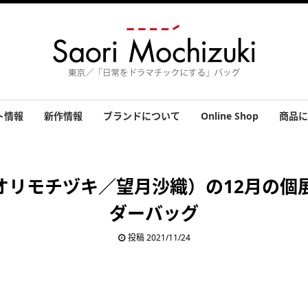
ト情報
新作情報
ブランドについて
Online Shop
商品に
績
バッグ
小物
アクセ
その他
お客さ
uki（サオリモチヅキ／望月沙織）の12月
ダーバッグ
投稿 2021/11/24