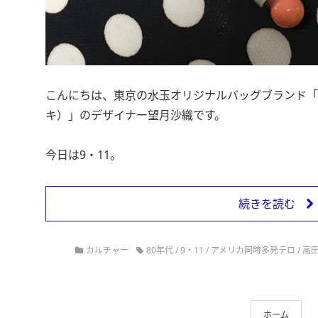
こんにちは、東京の水玉オリジナルバッグブランド「Saor
キ）」のデザイナー望月沙織です。
今日は9・11。
続きを読む
カルチャー
80年代
/
9・11
/
アメリカ同時多発テロ
/
高
ホーム