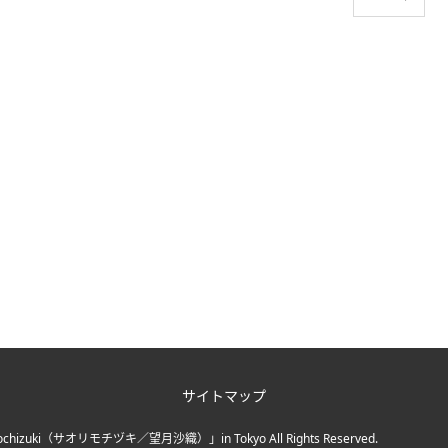
サイトマップ
chizuki（サオリモチヅキ／望月沙織）」in Tokyo
All Rights Reserved.