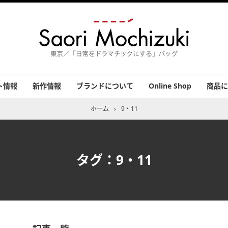
ト情報
新作情報
ブランドについて
Online Shop
商品に
績
バッグ
小物
アクセ
その他
お客さ
ホーム
›
9・11
タグ：9・11