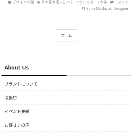
デザインの話
革の見本帳
/
白
/
パーソナルカラー
/
本革
コメント
Saori Mochizuki Designer
ホーム
About Us
ブランドについて
取扱店
イベント実績
お客さまの声