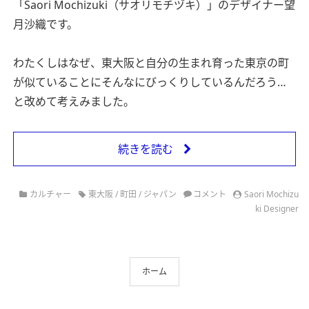
「Saori Mochizuki（サオリモチヅキ）」のデザイナー望
月沙織です。
わたくしはなぜ、東大阪と自分の生まれ育った東京の町
が似ていることにそんなにびっくりしているんだろう…
と改めて考えみました。
続きを読む
カルチャー
東大阪
/
町田
/
ジャパン
コメント
Saori Mochizu
ki Designer
ホーム