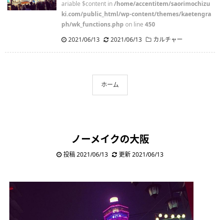
ariable $content in
/home/accentitem/saorimochizu
ki.com/public_html/wp-content/themes/kaetengra
ph/wk_functions.php
on line
450
2021/06/13
.
2021/06/13
カルチャー
ホーム
ノーメイクの大阪
投稿 2021/06/13
更新 2021/06/13