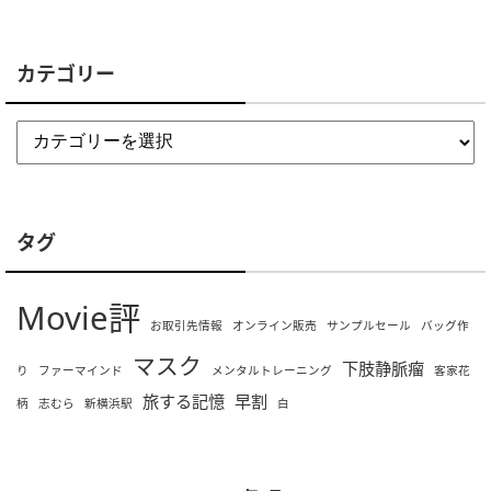
カテゴリー
タグ
Movie評
お取引先情報
オンライン販売
サンプルセール
バッグ作
マスク
下肢静脈瘤
り
ファーマインド
メンタルトレーニング
客家花
旅する記憶
早割
柄
志むら
新横浜駅
白